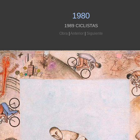
1980
1989 CICLISTAS
Obra
|
Anterior
|
Siguiente